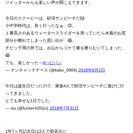
ツイッターからも楽しい声が聞こえてきます。
今日のスクーピーは、砂沼サンビーチだ🙌
小中学時代は、良く行ったなぁ…😊。
１番高さのあるウォータースライダーを滑っていたら水着のお尻
部分が擦れてしまった思い出が…😱。
チビッ子用の所では、お山からコケて膝を擦りむいてしまった…
😱
でも、楽しかった～
#ハピパン
— ナンチャッテナース (@kako_0904)
2018年8月2日
今日は誕生日だったので、家族4人で砂沼サンビーチに遊びに行
ってきました。
とても幸せな1日でした。
— izu (@fucker420izu)
2018年7月31日
.
1年7ヶ月記念日は2人で初花火に