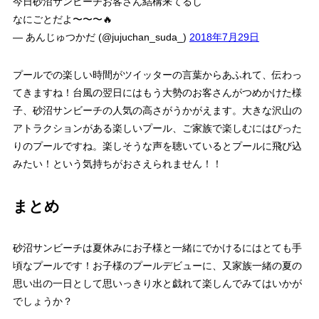
今日砂沼サンビーチお客さん結構来てるし
なにごとだよ〜〜〜🔥
— あんじゅつかだ (@jujuchan_suda_)
2018年7月29日
プールでの楽しい時間がツイッターの言葉からあふれて、伝わっ
てきますね！台風の翌日にはもう大勢のお客さんがつめかけた様
子、砂沼サンビーチの人気の高さがうかがえます。大きな沢山の
アトラクションがある楽しいプール、ご家族で楽しむにはぴった
りのプールですね。楽しそうな声を聴いているとプールに飛び込
みたい！という気持ちがおさえられません！！
まとめ
砂沼サンビーチは夏休みにお子様と一緒にでかけるにはとても手
頃なプールです！お子様のプールデビューに、又家族一緒の夏の
思い出の一日として思いっきり水と戯れて楽しんでみてはいかが
でしょうか？