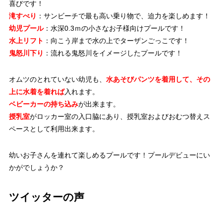
喜びです！
滝すべり
：サンビーチで最も高い乗り物で、迫力を楽しめます！
幼児プール
：水深0.3ｍの小さなお子様向けプールです！
水上リフト
：向こう岸まで水の上でターザンごっこです！
鬼怒川下り
：流れる鬼怒川をイメージしたプールです！
オムツのとれていない幼児も、
水あそびパンツ
を着用して、その
上に水着を着れば
入れます。
ベビーカーの持ち込み
が出来ます。
授乳室
がロッカー室の入口脇にあり、授乳室およびおむつ替えス
ペースとして利用出来ます。
幼いお子さんを連れて楽しめるプールです！プールデビューにい
かがでしょうか？
ツイッターの声