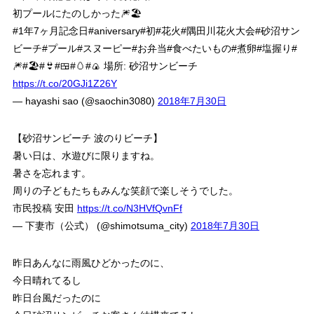
初プールにたのしかった🎆🏖
#1年7ヶ月記念日#aniversary#初#花火#隅田川花火大会#砂沼サン
ビーチ#プール#スヌーピー#お弁当#食べたいもの#煮卵#塩握り#
🎆#🏖#👙#🍱#🥚#🍙 場所: 砂沼サンビーチ
https://t.co/20GJi1Z26Y
— hayashi sao (@saochin3080)
2018年7月30日
【砂沼サンビーチ 波のりビーチ】
暑い日は、水遊びに限りますね。
暑さを忘れます。
周りの子どもたちもみんな笑顔で楽しそうでした。
市民投稿 安田
https://t.co/N3HVfQvnFf
— 下妻市（公式） (@shimotsuma_city)
2018年7月30日
昨日あんなに雨風ひどかったのに、
今日晴れてるし
昨日台風だったのに