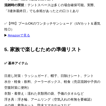
混雑時の実状
：テントスペースは多くの場合確保可能。実際、
「3連休最終日」でも余裕があったとの口コミあり
✅【PR】プールOKのワンタッチサンシェード（UVカット＆通気
性◎）
▶️
Amazonで見る
5. 家族で楽しむための準備リスト
✅ 基本アイテム
日差し対策：ラッシュガード、帽子、日除けシート、テント
水分・軽食：飲料、クーラーボックス、軽食（売店混雑や子供の
空腹対策に便利）
衣類・着替え：濡れた衣類用の袋、予備のタオルなど
浮き具：浮き輪、アームリング（空気入れの有無を要確認）
その他：救急セット、防水スマホケースなど