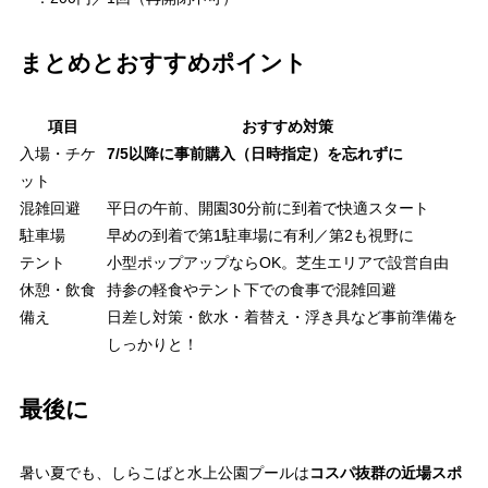
まとめとおすすめポイント
項目
おすすめ対策
入場・チケ
7/5以降に事前購入（日時指定）を忘れずに
ット
混雑回避
平日の午前、開園30分前に到着で快適スタート
駐車場
早めの到着で第1駐車場に有利／第2も視野に
テント
小型ポップアップならOK。芝生エリアで設営自由
休憩・飲食
持参の軽食やテント下での食事で混雑回避
備え
日差し対策・飲水・着替え・浮き具など事前準備を
しっかりと！
最後に
暑い夏でも、しらこばと水上公園プールは
コスパ抜群の近場スポ