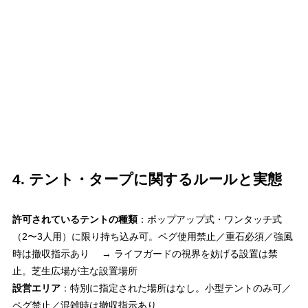
4. テント・タープに関するルールと実態
許可されているテントの種類
：ポップアップ式・ワンタッチ式
（2〜3人用）に限り持ち込み可。ペグ使用禁止／重石必須／強風
時は撤収指示あり → ライフガードの視界を妨げる設置は禁
止。芝生広場が主な設置場所
設営エリア
：特別に指定された場所はなし。小型テントのみ可／
ペグ禁止／混雑時は撤収指示あり