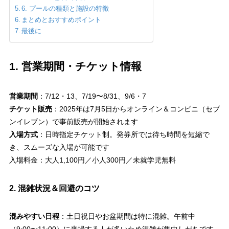
6. プールの種類と施設の特徴
まとめとおすすめポイント
最後に
1. 営業期間・チケット情報
営業期間
：7/12・13、7/19〜8/31、9/6・7
チケット販売
：2025年は7月5日からオンライン＆コンビニ（セブ
ンイレブン）で事前販売が開始されます
入場方式
：日時指定チケット制。発券所では待ち時間を短縮で
き、スムーズな入場が可能です
入場料金：大人1,100円／小人300円／未就学児無料
2. 混雑状況＆回避のコツ
混みやすい日程
：土日祝日やお盆期間は特に混雑。午前中
（9:00〜11:00）に来場する人が多いため混雑が集中しがちです