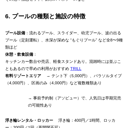
6. プールの種類と施設の特徴
プール設備
：流れるプール、スライダー、幼児プール、波の出る
プール（定刻運転）、水深が深めな “もぐりプール” など全8〜9種
類ほど
休憩・飲食設備
：
キッチンカー数台や売店、軽食スタンドあり。混雑時には並ぶこ
ともあるので早めの利用がおすすめ
TRILL
有料リゾートエリア
→ テント下（5,000円）、パラソルタイプ
（4,000円）、区画のみ（4,000円）など複数種類あり
→ 事前予約制（アソビュー）で、人気日は早期完売
の可能性あり
浮き輪レンタル・ロッカー
浮き輪：400円／1時間、ロッカ
ー：200円／1回（再開閉不可）