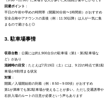
回避ポイント
：
平日の午前や早めの時間帯（開園30分前〜1時間前）がおすすめ
安全点検やアナウンスの直後（例：11:30以降）は人が一気に集
まるので避けると◎
3. 駐車場事情
収容台数
：公園には約1,900台分の駐車場（第1・第2駐車場な
ど）があり
混雑時の目安
：たとえば7月19日（土）には、9:22の時点で第1駐
車場が8割埋まる状況
対策
：
開園／入場開始前の到着（例：8:50～9:00頃）がおすすめ
第1が満車でも第2駐車場が使えることが多い。ただし交通誘導や
右折入場のルートの注意が必要という声もあります