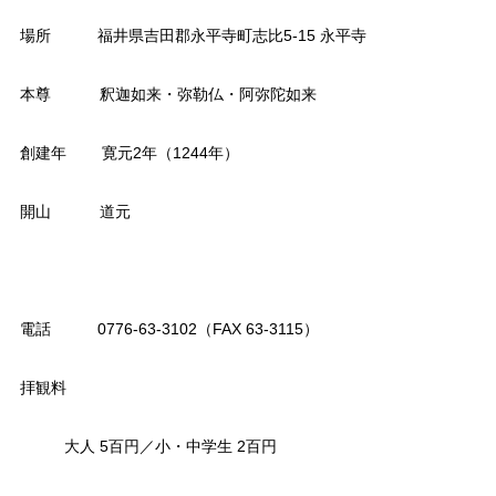
場所 福井県吉田郡永平寺町志比5-15 永平寺
本尊 釈迦如来・弥勒仏・阿弥陀如来
創建年 寛元2年（1244年）
開山 道元
電話 0776-63-3102（FAX 63-3115）
拝観料
大人 5百円／小・中学生 2百円