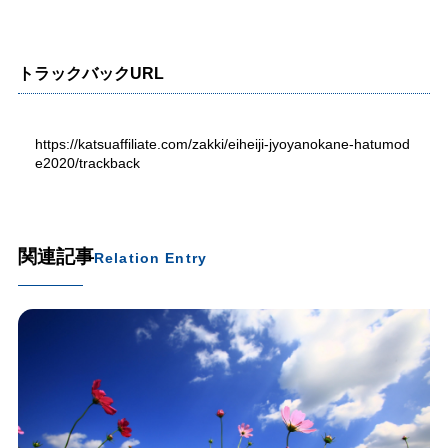
トラックバックURL
https://katsuaffiliate.com/zakki/eiheiji-jyoyanokane-hatumod
e2020/trackback
関連記事
Relation Entry