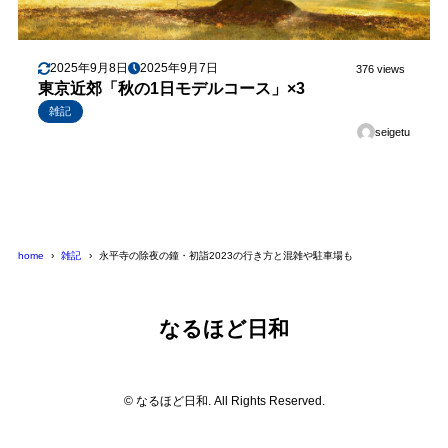
2025年9月8日
2025年9月7日
376 views
東京近郊「秋の1日モデルコース」×3
雑記
seigetu
home
雑記
永平寺の除夜の鐘・初詣2023の行き方と混雑や駐車場も
なるほど日和
© なるほど日和. All Rights Reserved.