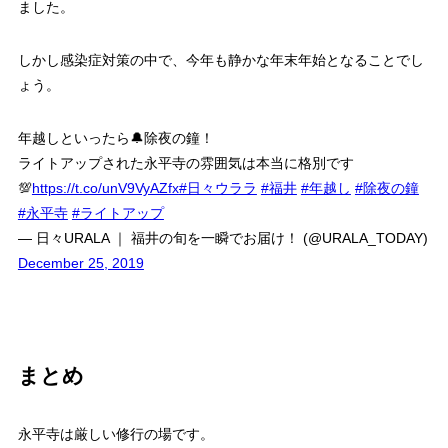
ました。
しかし感染症対策の中で、今年も静かな年末年始となることでし
ょう。
年越しといったら🔔除夜の鐘！
ライトアップされた永平寺の雰囲気は本当に格別です
💯
https://t.co/unV9VyAZfx
#日々ウララ
#福井
#年越し
#除夜の鐘
#永平寺
#ライトアップ
— 日々URALA ｜ 福井の旬を一瞬でお届け！ (@URALA_TODAY)
December 25, 2019
まとめ
永平寺は厳しい修行の場です。