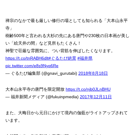
禅宗のなかで最も厳しい修行の場としても知られる「大本山永平
寺」
樹齢500年と言われる大杉の先にある唐門や230枚の日本画が美し
い「絵天井の間」など見所もたくさん！
神聖で荘厳な雰囲気に、つい背筋を伸ばしたくなります。
https://t.co/tnRABH6dlt
#ぐるたび絶景
#福井県
pic.twitter.com/e8s9Nyq6Re
— ぐるたび編集部 (@gnavi_gurutabi)
2018年8月18日
大本山永平寺の唐門を限定開放
https://t.co/njb0JLnBHU
— 福井新聞メディア (@fukuinpmedia)
2017年12月11日
また、大晦日から元日にかけて境内の伽藍がライトアップされて
います。