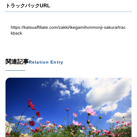
トラックバックURL
https://katsuaffiliate.com/zakki/ikegamihonmonji-sakura/trac
kback
関連記事
Relation Entry