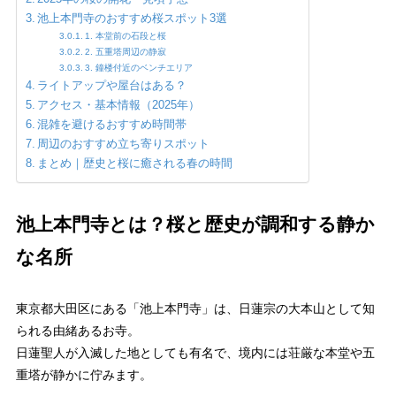
池上本門寺のおすすめ桜スポット3選
1. 本堂前の石段と桜
2. 五重塔周辺の静寂
3. 鐘楼付近のベンチエリア
ライトアップや屋台はある？
アクセス・基本情報（2025年）
混雑を避けるおすすめ時間帯
周辺のおすすめ立ち寄りスポット
まとめ｜歴史と桜に癒される春の時間
池上本門寺とは？桜と歴史が調和する静か
な名所
東京都大田区にある「池上本門寺」は、日蓮宗の大本山として知
られる由緒あるお寺。
日蓮聖人が入滅した地としても有名で、境内には荘厳な本堂や五
重塔が静かに佇みます。