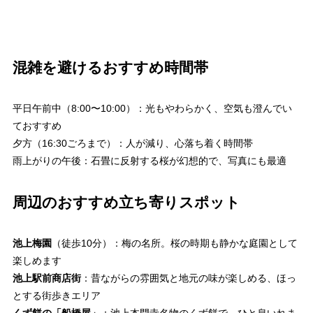
混雑を避けるおすすめ時間帯
平日午前中（8:00〜10:00）：光もやわらかく、空気も澄んでい
ておすすめ
夕方（16:30ごろまで）：人が減り、心落ち着く時間帯
雨上がりの午後：石畳に反射する桜が幻想的で、写真にも最適
周辺のおすすめ立ち寄りスポット
池上梅園
（徒歩10分）：梅の名所。桜の時期も静かな庭園として
楽しめます
池上駅前商店街
：昔ながらの雰囲気と地元の味が楽しめる、ほっ
とする街歩きエリア
くず餅の「船橋屋」
：池上本門寺名物のくず餅で、ひと息いれま