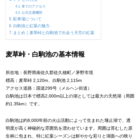
車でのアクセス
公共交通機関
駐車場について
白駒池と紅葉の魅力
まとめ｜麦草峠と白駒池で出会う天空の紅葉
麦草峠・白駒池の基本情報
所在地：長野県南佐久郡佐久穂町／茅野市境
標高：麦草峠 2,120m、白駒池 2,115m
アクセス道路：国道299号（メルヘン街道）
白駒池は日本で標高2,000m以上の湖としては最大の天然湖（周囲
約1.35km）です。
白駒池は約8,000年前の火山活動によって生まれた堰止湖で、透
明度が高く神秘的な雰囲気を漂わせています。周囲は苔むした原
生林に包まれ、特に紅葉シーズンは鮮やかな彩りと湖面への映り