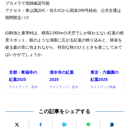
ブカメラで混雑確認可能
アクセス：車は諏訪IC・佐久ICから国道299号経由、公共交通は
期間限定バス
白駒池と麦草峠は、標高2,000mの天空でしか味わえない紅葉の絶
景スポット。鏡のような湖面に広がる紅葉の映り込みと、静寂を
破る森の音に包まれながら、特別な秋のひとときを過ごしてみて
はいかがでしょうか。
京都・東福寺の
清水寺の紅葉
東京・六義園の
紅葉2025
2025
紅葉2025
ライトアップ・見頃
ライトアップ・見頃
ライトアップ情報
この記事をシェアする