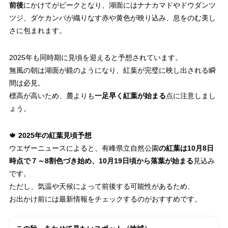
前後
にかけてがピークとなり、湖面にはナナカマドやドウダンツ
ツジ、ダケカンバが織りなす赤や黄色が映り込み、息をのむ美し
さに包まれます。
2025年も同時期に見頃を迎えると予想されています。
無風の朝は湖面が鏡のようになり、紅葉が完璧に映し出される瞬
間は必見。
標高が高いため、麓よりも
一足早く紅葉が始まる
点に注意しまし
ょう。
🍁
2025年の紅葉見頃予想
ウエザーニュースによると、有峰県立自然公園
の紅葉は10月8日
時点で７～8割色づき始め、10月19日頃から落葉が始まる
見込み
です。
ただし、気温や天候によって前後する可能性があるため、
お出かけ前には最新情報をチェックするのがおすすめです。