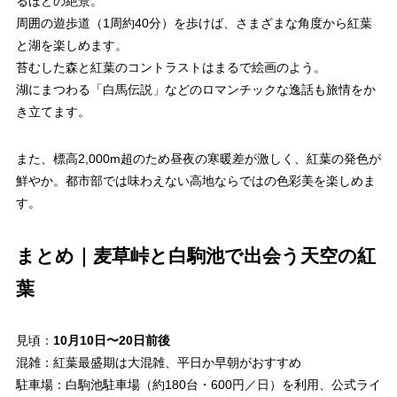
るほどの絶景。
周囲の遊歩道（1周約40分）を歩けば、さまざまな角度から紅葉
と湖を楽しめます。
苔むした森と紅葉のコントラストはまるで絵画のよう。
湖にまつわる「白馬伝説」などのロマンチックな逸話も旅情をか
き立てます。
また、標高2,000m超のため昼夜の寒暖差が激しく、紅葉の発色が
鮮やか。都市部では味わえない高地ならではの色彩美を楽しめま
す。
まとめ｜麦草峠と白駒池で出会う天空の紅
葉
見頃：
10月10日〜20日前後
混雑：紅葉最盛期は大混雑、平日か早朝がおすすめ
駐車場：白駒池駐車場（約180台・600円／日）を利用、公式ライ