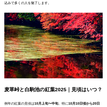
込みで多くの人を魅了します。
麦草峠と白駒池の紅葉2025｜見頃はいつ？
例年の紅葉の見頃は
10月上旬〜中旬
。特に
10月10日頃から20日