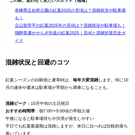
この秋、あわせて見たいスポット（地域）
有峰県立自然公園の紅葉2025の見頃は？混雑状況や駐車場
も！
立山室堂平の紅葉2025年の見頃は？混雑状況や駐車場も！
飛騨美濃せせらぎ街道の紅葉2025｜見頃と混雑対策完全ガ
イド
混雑状況と回避のコツ
紅葉シーズンの白駒池と麦草峠は、
毎年大変混雑
します。特に10
月の連休や週末は駐車場が早朝から満車になることも。
混雑ピーク
：10月中旬の土日祝日
おすすめ時間帯
：朝7:00〜9:00頃の早朝入場
午後になると駐車場待ちや渋滞が発生しやすい
平日でも紅葉最盛期は混雑しますが、休日に比べれば比較的落ち
着いています。