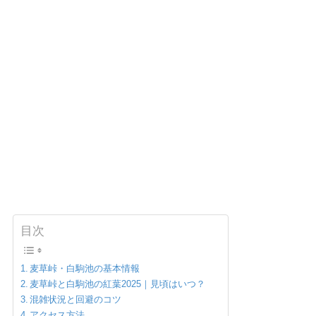
目次
麦草峠・白駒池の基本情報
麦草峠と白駒池の紅葉2025｜見頃はいつ？
混雑状況と回避のコツ
アクセス方法