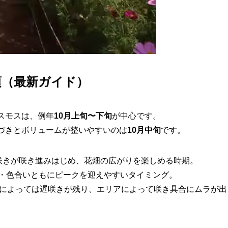
頃（最新ガイド）
スモスは、例年
10月上旬〜下旬
が中心です。
づきとボリュームが整いやすいのは
10月中旬
です。
咲きが咲き進みはじめ、花畑の広がりを楽しめる時期。
・色合いともにピークを迎えやすいタイミング。
によっては遅咲きが残り、エリアによって咲き具合にムラが出