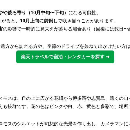
やや後ろ寄り（10月中旬〜下旬）
になる可能性。
下がると、
10月上旬に前倒し
で咲き揃うことがあります。
害
の影響で一時的に見栄えが落ちる場合あり（回復には数日〜
 遠方から訪れる方や、季節のドライブを兼ねて出かけたい方
楽天トラベルで宿泊・レンタカーを探す ➜
スモスは、丘の上に広がる花畑から博多湾や志賀島、遠くの山
えも抜群です。花の色はピンクや白、赤、黄色と多彩で、場所
スモスのシルエットが幻想的な光景を作り出し、カメラマンに