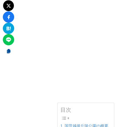
目次
国営越後丘陵公園の概要