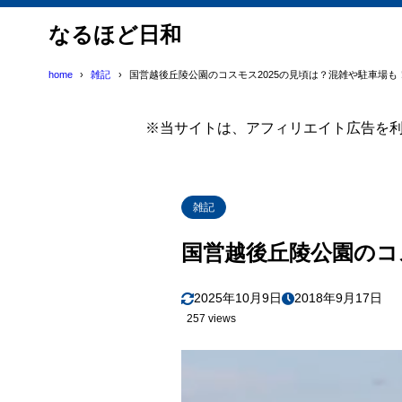
なるほど日和
home
雑記
国営越後丘陵公園のコスモス2025の見頃は？混雑や駐車場も
※当サイトは、アフィリエイト広告を
雑記
国営越後丘陵公園のコ
2025年10月9日
2018年9月17日
257 views