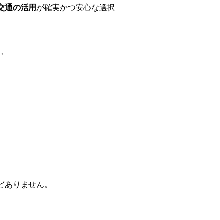
交通の活用
が確実かつ安心な選択
は、
どありません。