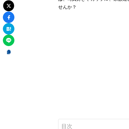
せんか？
目次