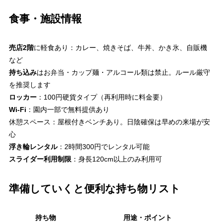
食事・施設情報
売店2階
に軽食あり：カレー、焼きそば、牛丼、かき氷、自販機
など
持ち込み
はお弁当・カップ麺・アルコール類は禁止。ルール厳守
を推奨します
ロッカー
：100円硬貨タイプ（再利用時に料金要）
Wi‑Fi
：園内一部で無料提供あり
休憩スペース：屋根付きベンチあり。日陰確保は早めの来場が安
心
浮き輪レンタル
：2時間300円でレンタル可能
スライダー利用制限
：身長120cm以上のみ利用可
準備していくと便利な持ち物リスト
持ち物
用途・ポイント