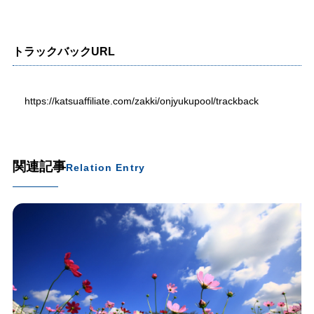
トラックバックURL
https://katsuaffiliate.com/zakki/onjyukupool/trackback
関連記事
Relation Entry