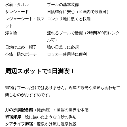
水着・タオル
プールの基本装備
サンシェード
日陰確保に安心（区画内で設置可）
レジャーシート・銀マ
コンクリ地に敷くと快適
ット
浮き輪
流れるプールで活躍（2時間300円レンタ
ル可）
日焼け止め・帽子
強い日差しに必須
小銭・防水ポーチ
ロッカー使用時に便利
周辺スポットで1日満喫！
御宿はプールだけではありません。近隣の観光や温泉もあわせて
楽しむのがおすすめです。
月の沙漠記念館
（徒歩圏）：童謡の世界を体感
御宿海岸
：絵に描いたような白砂の浜辺
クアライフ御宿
：源泉かけ流し温泉施設