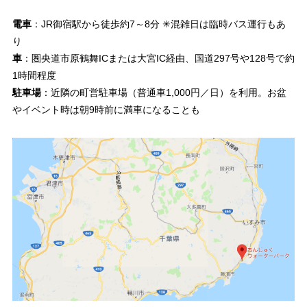
電車
：JR御宿駅から徒歩約7～8分 ✳︎混雑日は臨時バス運行もあ
り
車
：圏央道市原鶴舞ICまたは大宮IC経由、国道297号や128号で約
1時間程度
駐車場
：近隣の町営駐車場（普通車1,000円／日）を利用。お盆
やイベント時は朝9時前に満車になることも